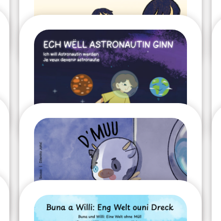
2024
Que disent les mains ?
2023
Le Dentifrice
2023
Je veux devenir
astronaute