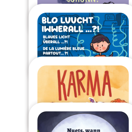
Même un canard peut être
cinéaste
2024
Tu rêves déjà ?
2023
De la lumière bleue
partout… ?!