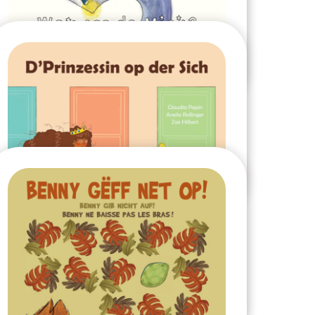
2024
Ensemble
2023
Où est Mick ?
2023
La princesse à la
recherche