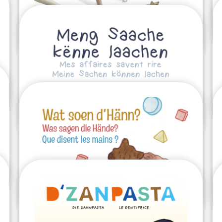
2025
Mamie Marie
2024
L'hiver
2024
Mes affaires savent rire