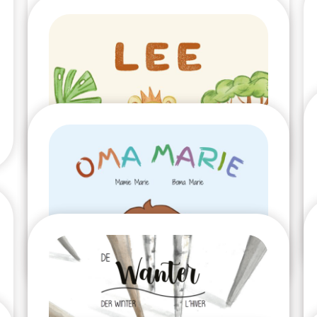
2025
Un pigeon ne porte pas
que du gris
2025
Lee