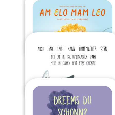
2024
Le raton laveur et le tanuki
2024
Leo, ici et maintenant
2024