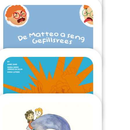
Un moment de joie
2024
Marla
2024
Matteo et le voyage des
émotions