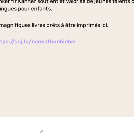
er fir Kanner soutient et valorise de jeunes talents c
lingues pour enfants.
agnifiques livres prêts à être imprimés ici.
tps://snj.lu/bookathonbicher